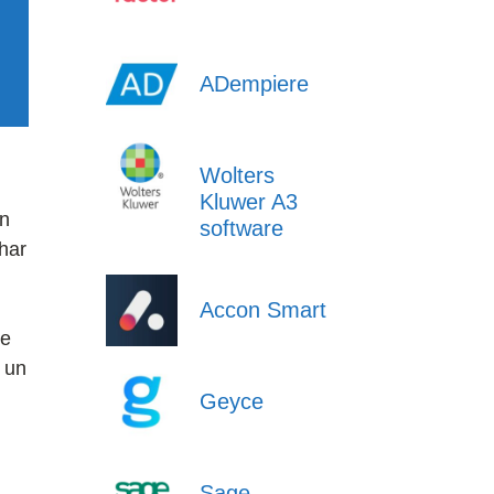
ADempiere
Wolters
Kluwer A3
on
software
char
Accon Smart
te
 un
Geyce
Sage