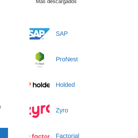
Más descargados
SAP
ProNest
Holded
e
Zyro
Factorial