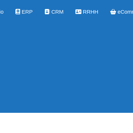
io
ERP
CRM
RRHH
eCom