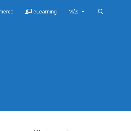
merce
eLearning
Más