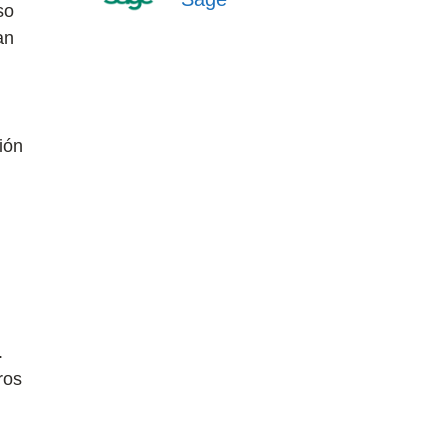
so
an
ión
.
ros