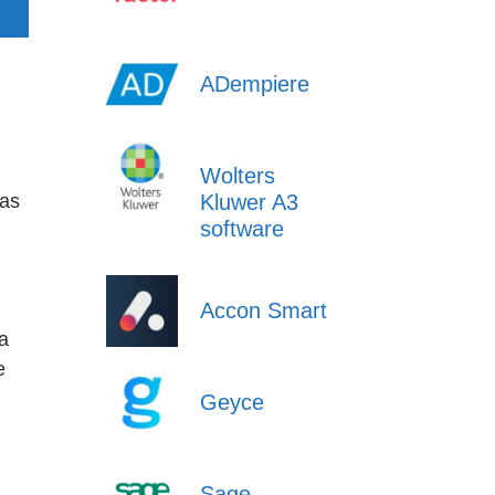
ADempiere
Wolters
Kluwer A3
las
software
Accon Smart
a
e
Geyce
Sage