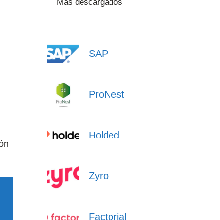
Más descargados
SAP
ProNest
Holded
ión
Zyro
Factorial