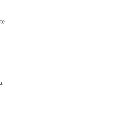
te
a.