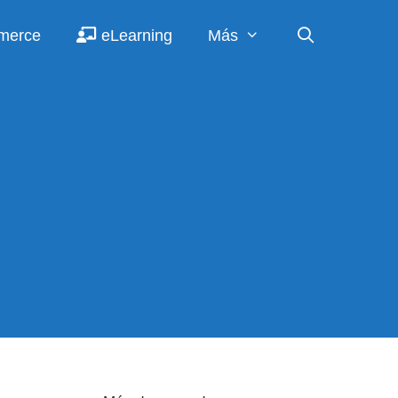
merce
eLearning
Más