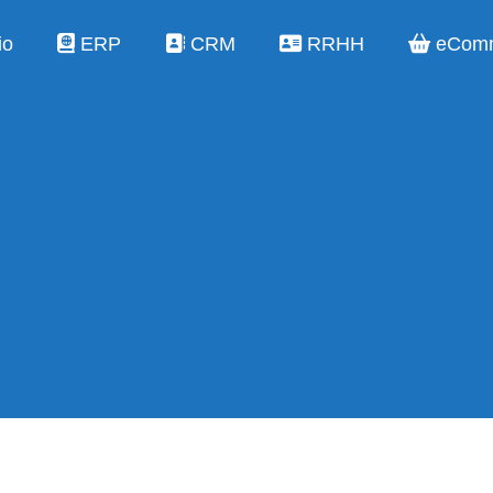
io
ERP
CRM
RRHH
eCom