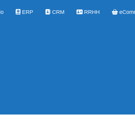
io
ERP
CRM
RRHH
eCom