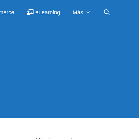
merce
eLearning
Más