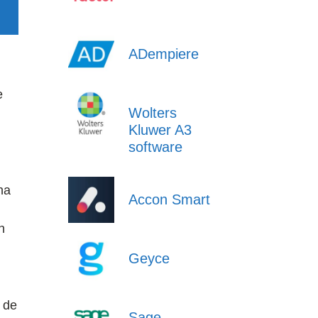
ADempiere
e
Wolters
Kluwer A3
software
na
Accon Smart
n
Geyce
d de
Sage