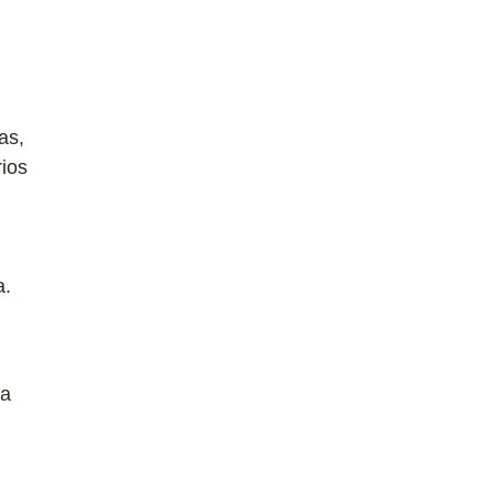
as,
rios
a.
ra