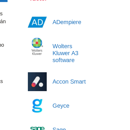
os
rán
ADempiere
po
Wolters
Kluwer A3
software
Accon Smart
ás
Geyce
Sage