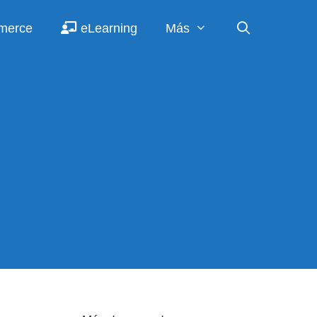
merce
eLearning
Más