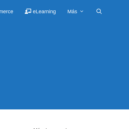
merce
eLearning
Más