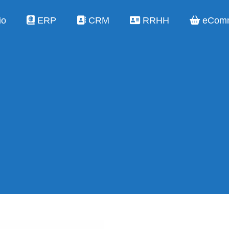
io
ERP
CRM
RRHH
eCom