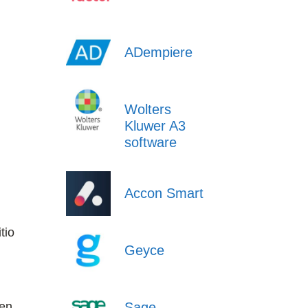
ADempiere
Wolters
Kluwer A3
software
Accon Smart
tio
Geyce
Sage
 en