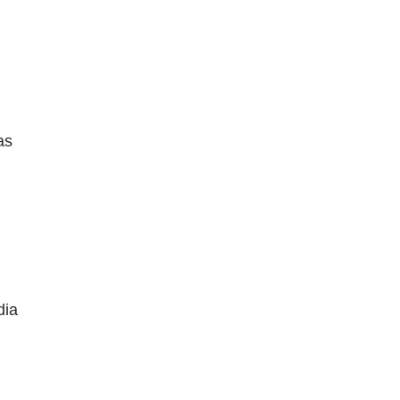
as
dia