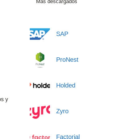
Más descargados
SAP
ProNest
Holded
os y
Zyro
Factorial